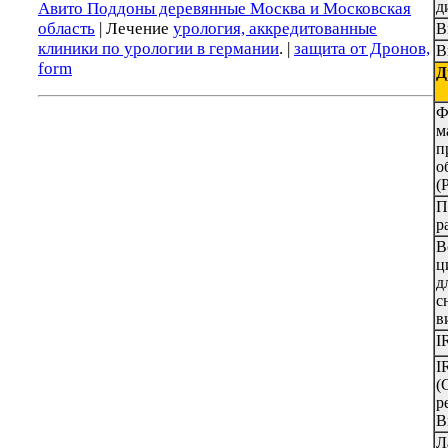
д
Авито Поддоны деревянные Москва и Московская
область
| Лечение
урология, аккредитованные
В
клиники по урологии в германии
. |
защита от Дронов,
В
form
Д
Ф
м
п
о
(
П
р
В
ц
д
с
в
I
I
(
р
В
Л