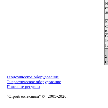
Н
с
д
К
с
и
С
I
Г
1
2
С
Геодезическое оборудование
Энергетическое оборудование
Полезные ресурсы
"Стройгеотехника" © 2005-2026.