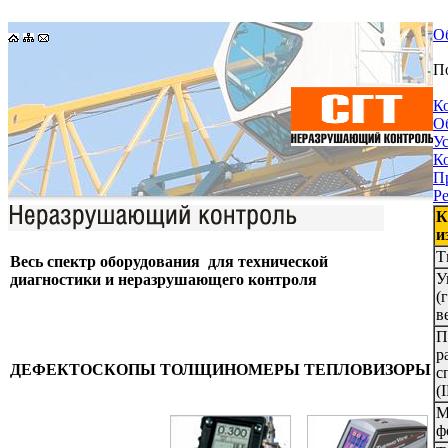
О
П
К
О
У
К
П
Р
К
и
Т
Весь спектр оборудования для технической
У
диагностики и неразрушающего контроля
(
в
П
р
ДЕФЕКТОСКОПЫ
ТОЛЩИНОМЕРЫ
ТЕПЛОВИЗОРЫ
с
(
М
ф