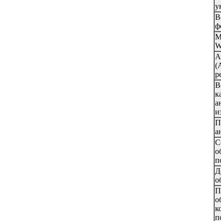
у
В
ф
М
W
A
(
р
В
к
а
и
П
а
С
о
п
Д
о
П
о
к
п