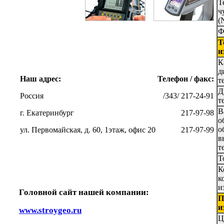
Т
ч
(
Ф
Т
и
К
д
Наш адрес:
Телефон / факс:
т
Д
Россия
/343/ 217-24-91
т
В
г. Екатеринбург
217-97-98
о
о
ул. Первомайская, д. 60, 1этаж, офис 20
217-97-99
в
т
Т
К
к
и
Головной сайт нашей компании:
П
и
www.stroygeo.ru
Ц