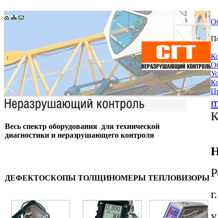
О
П
К
О
У
К
П
m
К
Весь спектр оборудования для технической
диагностики и неразрушающего контроля
Н
Р
ДЕФЕКТОСКОПЫ
ТОЛЩИНОМЕРЫ
ТЕПЛОВИЗОРЫ
г
у