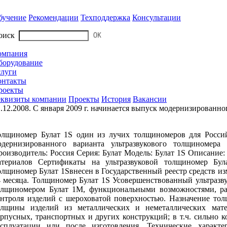
бучение
Рекомендации
Техподдержка
Консультации
оиск
омпания
борудование
слуги
онтакты
роекты
еквизиты компании
Проекты
История
Вакансии
.12.2008. C января 2009 г. начинается выпуск модернизированно
олщиномер Булат 1S один из лучих толщиномеров для Россий
одернизированного варианта ультразвукового толщиномера
роизводитель: Россия Серия: Булат Модель: Булат 1S Описание
атериалов Сертификаты на ультразвуковой толщиномер Бул
олщиномер Булат 1Sвнесен в Государственный реестр средств из
4 месяца. Толщиномер Булат 1S Усовершенствованный ультразв
олщиномером Булат 1М, функциональными возможностями, ра
онтроля изделий с шероховатой поверхностью. Назначение то
олщины изделий из металлических и неметаллических матер
орпусных, транспортных и других конструкций; в т.ч. сильно к
ксплуатации или после изготовления. Технические характе