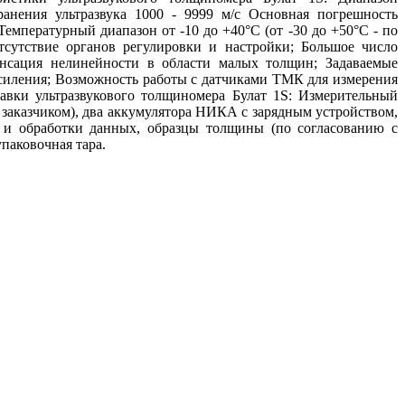
анения ультразвука 1000 - 9999 м/с Основная погрешность
Температурный диапазон от -10 до +40°С (от -30 до +50°С - по
тсутствие органов регулировки и настройки; Большое число
пенсация нелинейности в области малых толщин; Задаваемые
усиления; Возможность работы с датчиками ТМК для измерения
вки ультразвукового толщиномера Булат 1S: Измерительный
с заказчиком), два аккумулятора НИКА с зарядным устройством,
и и обработки данных, образцы толщины (по согласованию с
упаковочная тара.