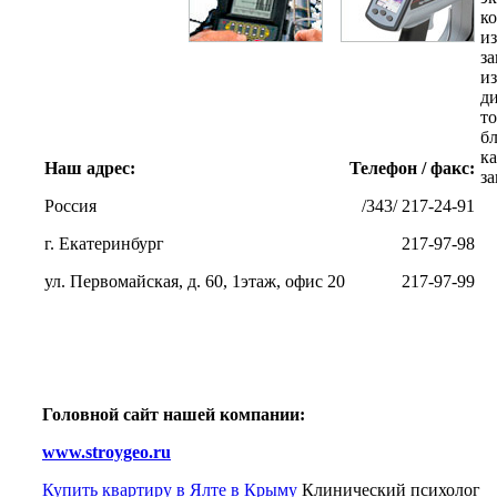
к
из
з
и
д
т
бл
к
Наш адрес:
Телефон / факс:
за
Россия
/343/ 217-24-91
г. Екатеринбург
217-97-98
ул. Первомайская, д. 60, 1этаж, офис 20
217-97-99
Головной сайт нашей компании:
www.stroygeo.ru
Купить квартиру в Ялте в Крыму
Клинический психолог