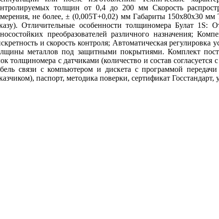
онтролируемых толщин от 0,4 до 200 мм Скорость распростр
мерения, не более, ± (0,005Т+0,02) мм Габариты 150х80х30 мм 
аказу). Отличительные особенности толщиномера Булат 1S: О
зносостойких преобразователей различного назначения; Ком
искретность и скорость контроля; Автоматическая регулировка 
олщины металлов под защитными покрытиями. Комплект поста
ок толщиномера с датчиками (количество и состав согласуется 
абель связи с компьютером и дискета с программой передач
казчиком), паспорт, методика поверки, сертификат Госстандарт, 