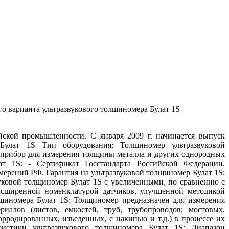
го варианта ультразвукового толщиномера Булат 1S
ской промышленности. C января 2009 г. начинается выпуск
 Булат 1S Тип оборудования: Толщиномер ультразвуковой
: прибор для измерения толщины металла и других однородных
ат 1S: - Сертификат Госстандарта Российской Федерации.
мерений РФ. Гарантия на ультразвуковой толщиномер Булат 1S:
уковой толщиномер Булат 1S с увеличенными, по сравнению с
сширенной номенклатурой датчиков, улучшенной методикой
лщиномера Булат 1S: Толщиномер предназначен для измерения
иалов (листов, емкостей, труб, трубопроводов; мостовых,
орродированных, изъеденных, с накипью и т.д.) в процессе их
ристики ультразвукового толщиномера Булат 1S: Диапазон