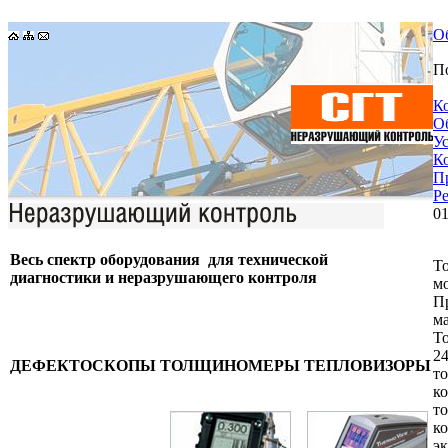
О
П
К
О
У
К
П
Р
01
Весь спектр оборудования для технической
Т
диагностики и неразрушающего контроля
м
П
м
Т
2
ДЕФЕКТОСКОПЫ
ТОЛЩИНОМЕРЫ
ТЕПЛОВИЗОРЫ
т
к
т
к
э