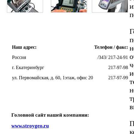
и
п
п
Наш адрес:
Телефон / факс:
о
Россия
/343/ 217-24-91
ч
г. Екатеринбург
217-97-98
и
ул. Первомайская, д. 60, 1этаж, офис 20
217-97-99
т
н
т
в
Головной сайт нашей компании:
П
www.stroygeo.ru
к