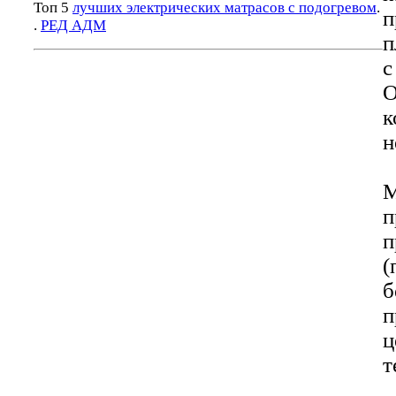
Топ 5
лучших электрических матрасов с подогревом
.
п
.
РЕД АДМ
п
О
н
М
п
п
(
б
п
ц
т