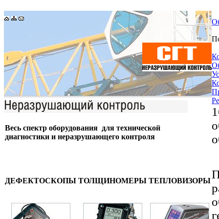
О
П
К
О
У
К
П
Р
1
о
Весь спектр оборудования для технической
диагностики и неразрушающего контроля
о
П
ДЕФЕКТОСКОПЫ
ТОЛЩИНОМЕРЫ
ТЕПЛОВИЗОРЫ
р
г