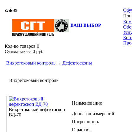
Обу
По
Ком
ВАШ ВЫБОР
Обо
Усл
Кон
Про
Кол-во товаров
0
Сумма заказа
0 руб
Вихретоковый контроль
→
Дефектоскопы
Вихретоковый контроль
Наименование
Вихретоковый дефектоскоп
Диапазон измерений
ВД-70
Погрешность
Гарантия