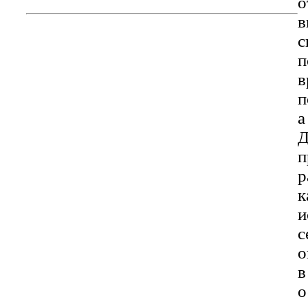
о
в
с
п
в
п
а
Д
п
р
к
и
с
о
в
о