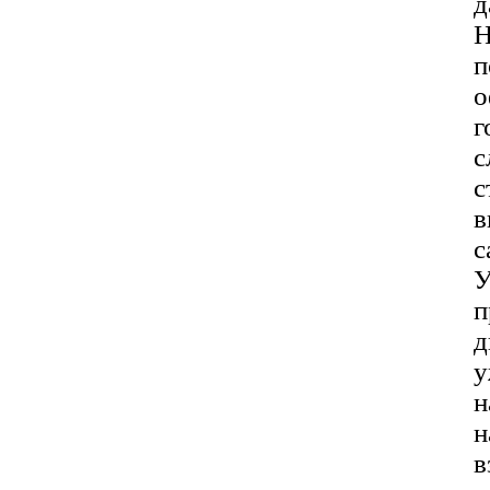
д
Н
п
о
г
с
с
в
с
У
п
д
у
н
н
в