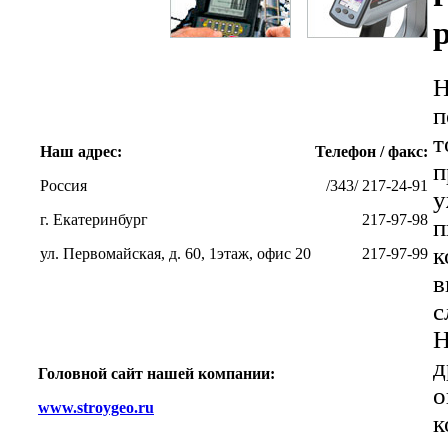
Н
п
т
Наш адрес:
Телефон / факс:
п
Россия
/343/ 217-24-91
у
г. Екатеринбург
217-97-98
п
к
ул. Первомайская, д. 60, 1этаж, офис 20
217-97-99
в
с
Н
д
Головной сайт нашей компании:
о
www.stroygeo.ru
к