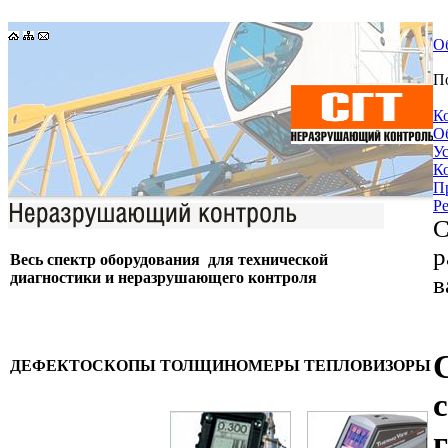
О
П
К
О
У
К
П
Р
С
р
Весь спектр оборудования для технической
диагностики и неразрушающего контроля
в
ДЕФЕКТОСКОПЫ
ТОЛЩИНОМЕРЫ
ТЕПЛОВИЗОРЫ