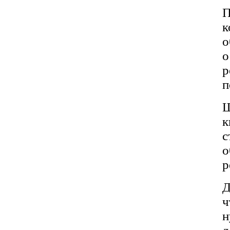
П
к
о
р
п
Ш
к
с
о
р
Д
ч
н