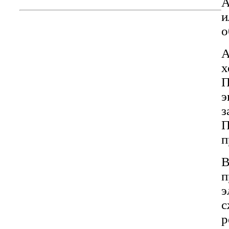
А
и
о
А
х
П
э
з
П
п
В
п
э
с
р