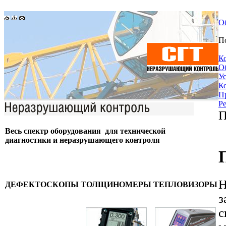
О
П
К
О
У
К
П
Р
П
Весь спектр оборудования для технической
диагностики и неразрушающего контроля
Н
ДЕФЕКТОСКОПЫ
ТОЛЩИНОМЕРЫ
ТЕПЛОВИЗОРЫ
з
с