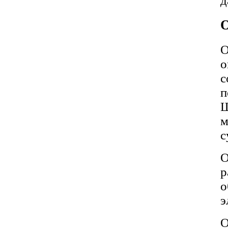
д
О
О
о
п
Ш
м
с
О
р
о
э
О